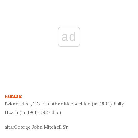
ad
Familia:
Ezkontidea / Ex-:
Heather MacLachlan (m. 1994), Sally
Heath (m. 1961 - 1987 dib.)
aita:
George John Mitchell Sr.