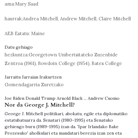
ama:
Mary Saad
haurrak:
Andrea Mitchell, Andrew Mitchell, Claire Mitchell
AEB Estatu:
Maine
Datu gehiago
hezkuntza:
Georgetown Unibertsitateko Zuzenbide
Zentroa (1961), Bowdoin College (1954), Bates College
Jarraitu Jarraian Irakurtzen
Gomendagarria Zuretzako
Joe Biden Donald Trump Arnold Black ... Andrew Cuomo
Nor da George J. Mitchell?
George J. Mitchell politikari, abokatu, egile eta diplomatiko
estatubatuarra da. Senatari (1980-1995) eta Senatuko
gehiengo buru (1989-1995) izan da. 'Ipar Irlandako Bake
Prozesuko' aholkulari eta mandatari berezia izan zen eta