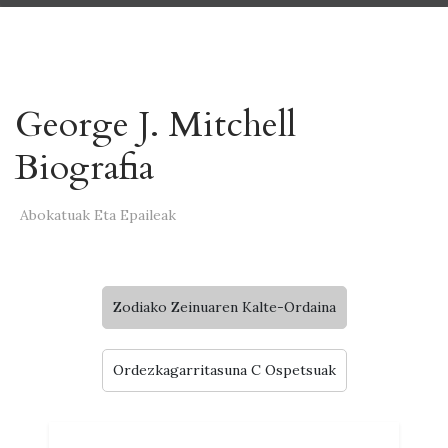
George J. Mitchell
Biografia
Abokatuak Eta Epaileak
Zodiako Zeinuaren Kalte-Ordaina
Ordezkagarritasuna C Ospetsuak