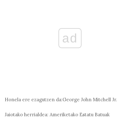
ad
Honela ere ezagutzen da:
George John Mitchell Jr.
Jaiotako herrialdea:
Ameriketako Estatu Batuak