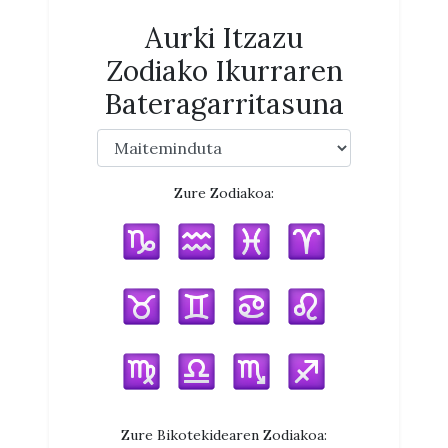
Aurki Itzazu
Zodiako Ikurraren
Bateragarritasuna
Zure Zodiakoa:
Zure Bikotekidearen Zodiakoa: