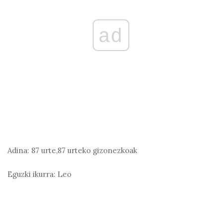
ad
Adina:
87 urte,87 urteko gizonezkoak
Eguzki ikurra:
Leo