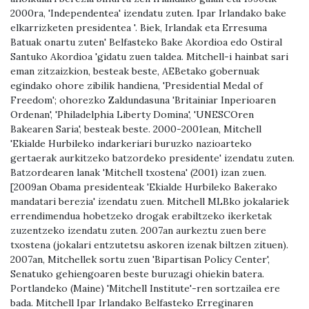
2000ra, 'Independentea' izendatu zuten. Ipar Irlandako bake
elkarrizketen presidentea '. Biek, Irlandak eta Erresuma
Batuak onartu zuten' Belfasteko Bake Akordioa edo Ostiral
Santuko Akordioa 'gidatu zuen taldea. Mitchell-i hainbat sari
eman zitzaizkion, besteak beste, AEBetako gobernuak
egindako ohore zibilik handiena, 'Presidential Medal of
Freedom'; ohorezko Zaldundasuna 'Britainiar Inperioaren
Ordenan', 'Philadelphia Liberty Domina', 'UNESCOren
Bakearen Saria', besteak beste. 2000-2001ean, Mitchell
'Ekialde Hurbileko indarkeriari buruzko nazioarteko
gertaerak aurkitzeko batzordeko presidente' izendatu zuten.
Batzordearen lanak 'Mitchell txostena' (2001) izan zuen.
[2009an Obama presidenteak 'Ekialde Hurbileko Bakerako
mandatari berezia' izendatu zuen. Mitchell MLBko jokalariek
errendimendua hobetzeko drogak erabiltzeko ikerketak
zuzentzeko izendatu zuten. 2007an aurkeztu zuen bere
txostena (jokalari entzutetsu askoren izenak biltzen zituen).
2007an, Mitchellek sortu zuen 'Bipartisan Policy Center',
Senatuko gehiengoaren beste buruzagi ohiekin batera.
Portlandeko (Maine) 'Mitchell Institute'-ren sortzailea ere
bada. Mitchell Ipar Irlandako Belfasteko Erreginaren