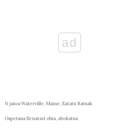
ad
N jaioa:
Waterville, Maine, Estatu Batuak
Ospetsua:
Senatari ohia, abokatua