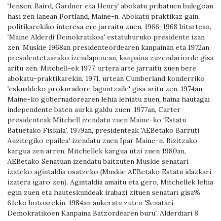
'Jensen, Baird, Gardner eta Henry' abokatu pribatuen bulegoan
hasi zen lanean Portland, Maine-n. Abokatu praktikaz gain,
politikarekiko interesa ere jarraitu zuen. 1966-1968 bitartean,
'Maine Alderdi Demokratikoa' estatuburuko presidente izan
zen. Muskie 1968an presidenteordearen kanpainan eta 1972an
presidentetzarako izendapenean, kanpaina zuzendariorde gisa
aritu zen. Mitchell-ek 1977. urtera arte jarraitu zuen bere
abokatu-praktikarekin. 1971. urtean Cumberland konderriko
'eskualdeko prokuradore laguntzaile' gisa aritu zen. 1974an,
Maine-ko gobernadorearen lehia lehiatu zuen, baina hautagai
independente baten aurka galdu zuen. 1977an, Carter
presidenteak Mitchell izendatu zuen Maine-ko 'Estatu
Batuetako Fiskala'. 1979an, presidenteak 'AEBetako Barruti
Auzitegiko epailea' izendatu zuen Ipar Maine-n. Bizitzako
kargua zen arren, Mitchellek kargua utzi zuen 1980an,
AEBetako Senatuan izendatu baitzuten Muskie senatari
izateko agintaldia osatzeko (Muskie AEBetako Estatu idazkari
izatera igaro zen). Agintaldia amaitu eta gero, Mitchellek lehia
egin zuen eta hauteskundeak irabazi zituen senatari gisa%
61eko botoarekin. 1984an aukeratu zuten 'Senatari
Demokratikoen Kanpaina Batzordearen buru'. Alderdiari 8