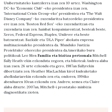
Unibertsitateko kantzilerra izan zen 10 urtez. Washington
DC-ko 'Economic Club' -eko presidentea izan zen,
'International Crisis Group-eko' presidentea eta 'The Walt
Disney Company' -ko zuzendaritza batzordeko presidentea
ere izan zen. 'Boston Red Sox' -eko zuzendaritzan eta
zuzendaria izan zen. hainbat konpainiarentzat, besteak beste,
Xerox, Federal Express, Staples, Unilever eta beste
batzuentzat. Bazkide eta ‘DLA Piper’ abokatu enpresa
multinazionaleko presidentea da. ‘Munduko Justizia
Proiektuko’ ohorezko presidentea da.Amerikako buru
politikoak Leo Men
Familia eta bizitza pertsonala
Mitchell
Sally Heath-ekin ezkonduta zegoen, eta bikoteak Andrea alaba
izan zuen. 26 urte ezkondu eta gero, 1987an Sallyrekin
dibortziatu zen. Heather MacLachlan kirol kudeaketako
aholkulariarekin ezkondu zen eta, ondoren, 1994ko
abenduaren 10ean ezkondu zen. Andrew, semea eta Claire
alaba dituzte. 2007an, Mitchell-i prostatako minbizia
diagnostikatu zioten.