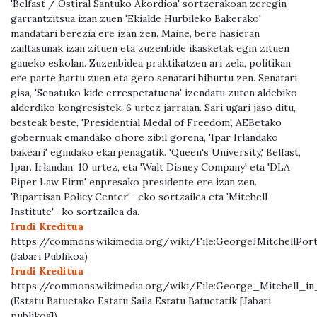
'Belfast / Ostiral Santuko Akordioa' sortzerakoan zeregin
garrantzitsua izan zuen 'Ekialde Hurbileko Bakerako'
mandatari berezia ere izan zen. Maine, bere hasieran
zailtasunak izan zituen eta zuzenbide ikasketak egin zituen
gaueko eskolan. Zuzenbidea praktikatzen ari zela, politikan
ere parte hartu zuen eta gero senatari bihurtu zen. Senatari
gisa, 'Senatuko kide errespetatuena' izendatu zuten aldebiko
alderdiko kongresistek, 6 urtez jarraian. Sari ugari jaso ditu,
besteak beste, 'Presidential Medal of Freedom', AEBetako
gobernuak emandako ohore zibil gorena, 'Ipar Irlandako
bakeari' egindako ekarpenagatik. 'Queen's University,' Belfast,
Ipar. Irlandan, 10 urtez, eta 'Walt Disney Company' eta 'DLA
Piper Law Firm' enpresako presidente ere izan zen.
'Bipartisan Policy Center' -eko sortzailea eta 'Mitchell
Institute' -ko sortzailea da.
Irudi Kreditua
https://commons.wikimedia.org/wiki/File:GeorgeJMitchellPortr
(Jabari Publikoa)
Irudi Kreditua
https://commons.wikimedia.org/wiki/File:George_Mitchell_in
(Estatu Batuetako Estatu Saila Estatu Batuetatik [Jabari
publikoa])