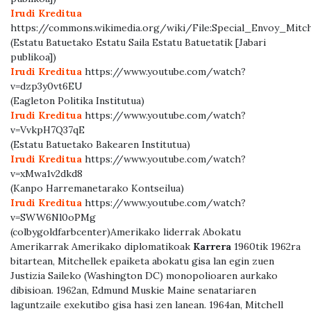
Irudi Kreditua
https://commons.wikimedia.org/wiki/File:Special_Envoy_Mitc
(Estatu Batuetako Estatu Saila Estatu Batuetatik [Jabari
publikoa])
Irudi Kreditua
https://www.youtube.com/watch?
v=dzp3y0vt6EU
(Eagleton Politika Institutua)
Irudi Kreditua
https://www.youtube.com/watch?
v=VvkpH7Q37qE
(Estatu Batuetako Bakearen Institutua)
Irudi Kreditua
https://www.youtube.com/watch?
v=xMwa1v2dkd8
(Kanpo Harremanetarako Kontseilua)
Irudi Kreditua
https://www.youtube.com/watch?
v=SWW6Nl0oPMg
(colbygoldfarbcenter)Amerikako liderrak Abokatu
Amerikarrak Amerikako diplomatikoak
Karrera
1960tik 1962ra
bitartean, Mitchellek epaiketa abokatu gisa lan egin zuen
Justizia Saileko (Washington DC) monopolioaren aurkako
dibisioan. 1962an, Edmund Muskie Maine senatariaren
laguntzaile exekutibo gisa hasi zen lanean. 1964an, Mitchell