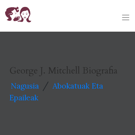
George J. Mitchell Biografia
/
Nagusia
Abokatuak Eta
Epaileak