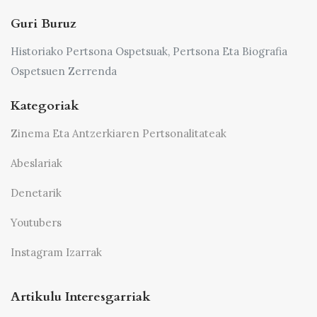
Guri Buruz
Historiako Pertsona Ospetsuak, Pertsona Eta Biografia
Ospetsuen Zerrenda
Kategoriak
Zinema Eta Antzerkiaren Pertsonalitateak
Abeslariak
Denetarik
Youtubers
Instagram Izarrak
Artikulu Interesgarriak