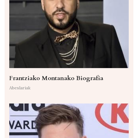
Frantziako Montanako Biografia
Abeslariak