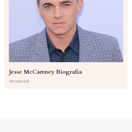
Jesse McCartney Biografia
Abeslariak