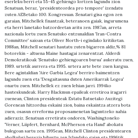
eserleku berri eta 55-45 gehiengo lortzen lagundu zion
Senatuan, beraz, 'presidenteordea pro tempore' izendatu
zuten AEBetako 100. Kongresuan. Senatari gisa egon zen
garaian, Mitchellek finantzak, beteranoen gaiak, ingurumena
eta herri lanetako batzordeetan aritu zen. 1987an, arreta
nazionala lortu zuen Senatuko entzunaldian 'Iran-Contra
Committee' saioan eta Oliver North-i egindako kritiketan.
1988an, Mitchell senatari hautatu zuten bigarren aldiz,% 81
botorekin - altuena Maine hautagai zenarentzat. Alderdi
Demokratikoak 'Senatuko gehiengoaren burua' aukeratu zuen,
1989. urtetik aurrera eta 1995. urtera arte bete zuen kargua.
Bere agintaldian 'Aire Garbia Legea' berriro baimentzen
lagundu zuen eta 'Desgaitasuna duten Amerikarrak Legea'
onartu zuen. Mitchellek ez zuen lehian jarri. 1994ko
hauteskundeak. Harry Blackmun epaileak erretiroa iragarri
zuenean, Clinton presidenteak Estatu Batuetako Auzitegi
Gorenean hitzordua eskaini zion, baina eskaintza atzera bota
zuen, osasun erreforma proposamenetan laguntzeko nahia
adieraziz. Senatuan erretiratu ondoren, Washingtoneko
'Verner, Liipfert, Bernhard, McPherson eta Hand' abokatu
bulegoan sartu zen. 1995ean, Mitchell Clinton presidentearen
aholkulari berezia bihurtu zen Irlandako gaian eta 1996tik