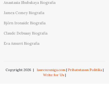
Anastasia Shubskaya Biografia
James Comey Biografia
Björn Ironside Biografia
Claude Debussy Biografia
Eva Amurri Biografia
Copyright 2026
|
laurenzuniga.com
|
Pribatutasun Politika
|
Write for Us
|