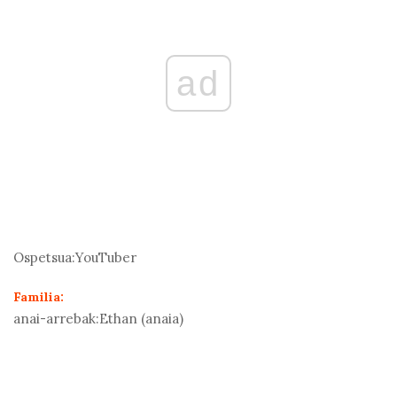
ad
Ospetsua:
YouTuber
Familia:
anai-arrebak:
Ethan (anaia)