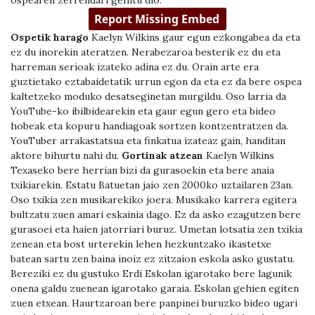
ospearen zerrendari gehitu dio.
Ospetik harago
Kaelyn Wilkins gaur egun ezkongabea da eta
ez du inorekin ateratzen. Nerabezaroa besterik ez du eta
harreman serioak izateko adina ez du. Orain arte era
guztietako eztabaidetatik urrun egon da eta ez da bere ospea
kaltetzeko moduko desatseginetan murgildu. Oso larria da
YouTube-ko ibilbidearekin eta gaur egun gero eta bideo
hobeak eta kopuru handiagoak sortzen kontzentratzen da.
YouTuber arrakastatsua eta finkatua izateaz gain, handitan
aktore bihurtu nahi du.
Gortinak atzean
Kaelyn Wilkins
Texaseko bere herrian bizi da gurasoekin eta bere anaia
txikiarekin. Estatu Batuetan jaio zen 2000ko uztailaren 23an.
Oso txikia zen musikarekiko joera. Musikako karrera egitera
bultzatu zuen amari eskainia dago. Ez da asko ezagutzen bere
gurasoei eta haien jatorriari buruz. Umetan lotsatia zen txikia
zenean eta bost urterekin lehen hezkuntzako ikastetxe
batean sartu zen baina inoiz ez zitzaion eskola asko gustatu.
Bereziki ez du gustuko Erdi Eskolan igarotako bere lagunik
onena galdu zuenean igarotako garaia. Eskolan gehien egiten
zuen etxean. Haurtzaroan bere panpinei buruzko bideo ugari