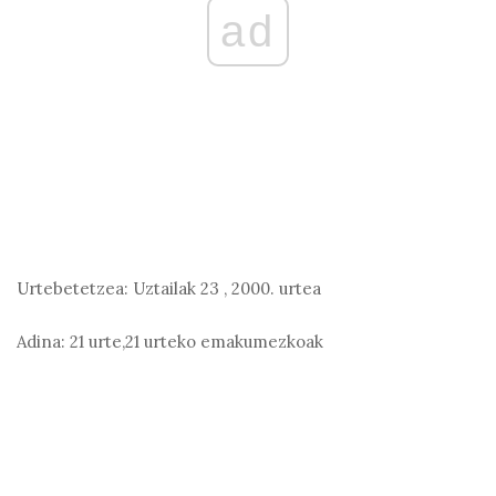
ad
Urtebetetzea:
Uztailak 23
,
2000. urtea
Adina:
21 urte,21 urteko emakumezkoak