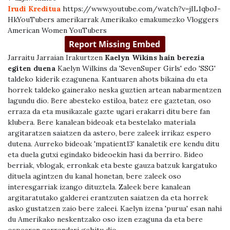
Irudi Kreditua
https://www.youtube.com/watch?v=jIL1qboJ-
HkYouTubers amerikarrak Amerikako emakumezko Vloggers
American Women YouTubers
Jarraitu Jarraian Irakurtzen
Kaelyn Wikins hain berezia
egiten duena
Kaelyn Wilkins da 'SevenSuper Girls' edo 'SSG'
taldeko kiderik ezagunena. Kantuaren ahots bikaina du eta
horrek taldeko gainerako neska guztien artean nabarmentzen
lagundu dio. Bere abesteko estiloa, batez ere gaztetan, oso
erraza da eta musikazale gazte ugari erakarri ditu bere fan
klubera. Bere kanalean bideoak eta bestelako materiala
argitaratzen saiatzen da astero, bere zaleek irrikaz espero
dutena. Aurreko bideoak 'mpatient13' kanaletik ere kendu ditu
eta duela gutxi egindako bideoekin hasi da berriro. Bideo
berriak, vblogak, erronkak eta beste gauza batzuk kargatuko
dituela agintzen du kanal honetan, bere zaleek oso
interesgarriak izango dituztela. Zaleek bere kanalean
argitaratutako galderei erantzuten saiatzen da eta horrek
asko gustatzen zaio bere zaleei. Kaelyn izena 'purua' esan nahi
du Amerikako neskentzako oso izen ezaguna da eta bere