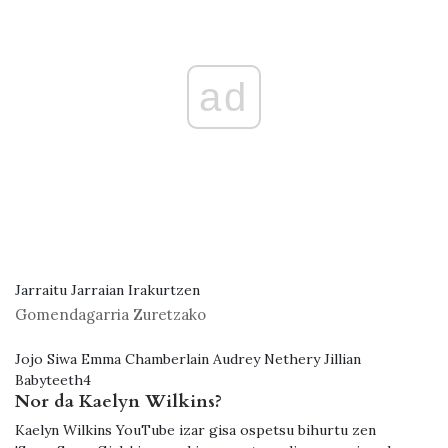
ad
Jarraitu Jarraian Irakurtzen
Gomendagarria Zuretzako
Jojo Siwa Emma Chamberlain Audrey Nethery Jillian
Babyteeth4
Nor da Kaelyn Wilkins?
Kaelyn Wilkins YouTube izar gisa ospetsu bihurtu zen