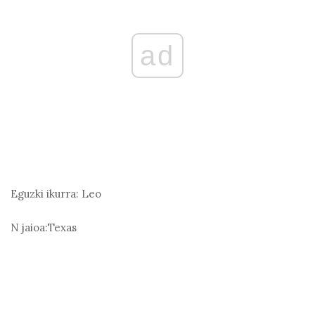
ad
Eguzki ikurra:
Leo
N jaioa:
Texas