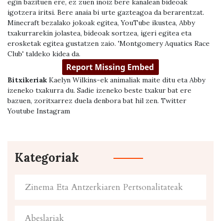
egin bazituen ere, ez zuen inoiz bere kanalean bideoak
igotzera iritsi. Bere anaia bi urte gazteagoa da berarentzat.
Minecraft bezalako jokoak egitea, YouTube ikustea, Abby
txakurrarekin jolastea, bideoak sortzea, igeri egitea eta
erosketak egitea gustatzen zaio. 'Montgomery Aquatics Race
Club' taldeko kidea da.
Bitxikeriak
Kaelyn Wilkins-ek animaliak maite ditu eta Abby
izeneko txakurra du. Sadie izeneko beste txakur bat ere
bazuen, zoritxarrez duela denbora bat hil zen. Twitter
Youtube Instagram
Kategoriak
Zinema Eta Antzerkiaren Pertsonalitateak
Abeslariak