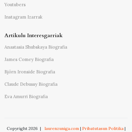
Youtubers
Instagram Izarrak
Artikulu Interesgarriak
Anastasia Shubskaya Biografia
James Comey Biografia
Björn Ironside Biografia
Claude Debussy Biografia
Eva Amurri Biografia
Copyright 2026
|
laurenzuniga.com
|
Pribatutasun Politika
|