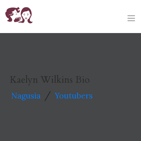
Kaelyn Wilkins Bio
/
Nagusia
Youtubers