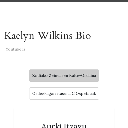
Kaelyn Wilkins Bio
Youtubers
Zodiako Zeinuaren Kalte-Ordaina
Ordezkagarritasuna C Ospetsuak
Aurki Itzazu