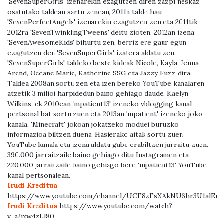
'SevenSuperGirls' izenarekin ezagutzen diren zazpi neskaz
osatutako taldean sartu zenean, 2011n talde hau
'SevenPerfectAngels' izenarekin ezagutzen zen eta 2011tik
2012ra 'SevenTwinklingTweens' deitu zioten. 2012an izena
'SevenAwesomeKids' bihurtu zen, berriz ere gaur egun
ezagutzen den 'SevenSuperGirls' izatera aldatu zen.
'SevenSuperGirls' taldeko beste kideak Nicole, Kayla, Jenna
Arend, Oceane Marie, Katherine SSG eta Jazzy Fuzz dira.
Taldea 2008an sortu zen eta izen bereko YouTube kanalaren
atzetik 3 milioi harpidedun baino gehiago daude. Kaelyn
Wilkins-ek 2010ean 'mpatient13' izeneko vblogging kanal
pertsonal bat sortu zuen eta 2013an 'mpatient' izeneko joko
kanala, 'Minecraft' jokoan jokatzeko moduei buruzko
informazioa biltzen duena. Hasierako aitak sortu zuen
YouTube kanala eta izena aldatu gabe erabiltzen jarraitu zuen.
390.000 jarraitzaile baino gehiago ditu Instagramen eta
220.000 jarraitzaile baino gehiago bere 'mpatient13' YouTube
kanal pertsonalean.
Irudi Kreditua
https://www.youtube.com/channel/UCF8zFsXAkNU6hr3U1alE
Irudi Kreditua
https://www.youtube.com/watch?
v=a2jxw4zLl80