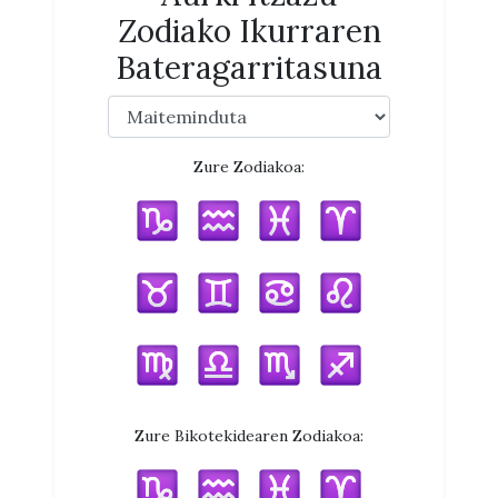
Zodiako Ikurraren
Bateragarritasuna
Zure Zodiakoa:
Zure Bikotekidearen Zodiakoa: