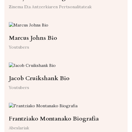
Zinema Eta Antzerkiaren Pertsonalitateak
Marcus Johns Bio
Youtubers
Jacob Cruikshank Bio
Youtubers
Frantziako Montanako Biografia
Abeslariak