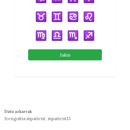
Jakin
Datu azkarrak
Izengoitia:
mpatient, mpatient13