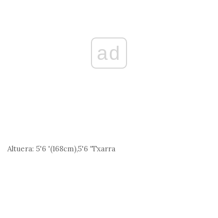
ad
Altuera:
5'6 '(168
cm
),5'6 'Txarra