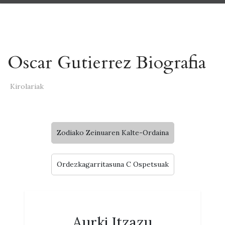
Oscar Gutierrez Biografia
Kirolariak
Zodiako Zeinuaren Kalte-Ordaina
Ordezkagarritasuna C Ospetsuak
Aurki Itzazu