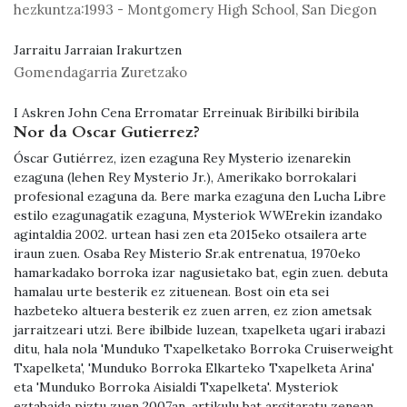
hezkuntza:
1993 - Montgomery High School, San Diegon
Jarraitu Jarraian Irakurtzen
Gomendagarria Zuretzako
I Askren John Cena Erromatar Erreinuak Biribilki biribila
Nor da Oscar Gutierrez?
Óscar Gutiérrez, izen ezaguna Rey Mysterio izenarekin
ezaguna (lehen Rey Mysterio Jr.), Amerikako borrokalari
profesional ezaguna da. Bere marka ezaguna den Lucha Libre
estilo ezagunagatik ezaguna, Mysteriok WWErekin izandako
agintaldia 2002. urtean hasi zen eta 2015eko otsailera arte
iraun zuen. Osaba Rey Misterio Sr.ak entrenatua, 1970eko
hamarkadako borroka izar nagusietako bat, egin zuen. debuta
hamalau urte besterik ez zituenean. Bost oin eta sei
hazbeteko altuera besterik ez zuen arren, ez zion ametsak
jarraitzeari utzi. Bere ibilbide luzean, txapelketa ugari irabazi
ditu, hala nola 'Munduko Txapelketako Borroka Cruiserweight
Txapelketa', 'Munduko Borroka Elkarteko Txapelketa Arina'
eta 'Munduko Borroka Aisialdi Txapelketa'. Mysteriok
eztabaida piztu zuen 2007an, artikulu bat argitaratu zenean