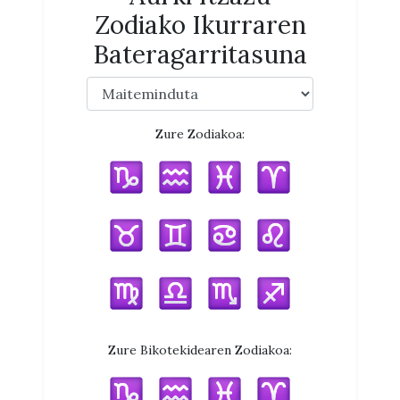
Zodiako Ikurraren
Bateragarritasuna
Zure Zodiakoa:
Zure Bikotekidearen Zodiakoa: