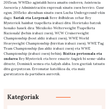
2015ean, WWEko agintaldi luzea amaitu ondoren, Asistencia
Asesoría y Administración enpresak sinatu zuen berriro. Gaur
egun, 2015eko abenduan sinatu zuen Lucha Underground-ekin
dago.
Sariak eta Lorpenak
Bere ibilbidean zehar Rey
Mysteriok hainbat txapelketa irabazi ditu. Horietako batzuk
honako hauek dira: 'Mexikoko Welterweight Txapelketa
Nazionala' (behin irabazi zuen), WCW Cruiserweight
Championship (bost aldiz irabazi zuen), WWE World
Heavyweight Championship (birritan irabazi zuen), WWE Tag
Team Championship (lau aldiz irabazi zuen) eta WWE
Championship (irabazi zuen) behin).
Bizitza pertsonala eta
ondarea
Rey Mysteriok eta bere emazte Angiek bi seme-alaba
dituzte, Dominick semea eta Aalyah alaba. Izen guztiak tatuatu
ditu gorputzean. Erromatar katolikoa da, eta maiz
gurutzatzen da partiduen aurretik.
Kategoriak