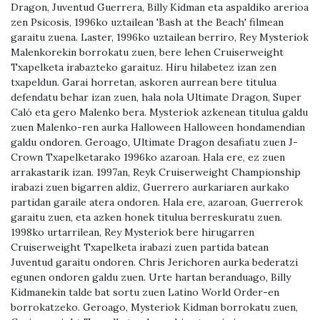
Dragon, Juventud Guerrera, Billy Kidman eta aspaldiko arerioa
zen Psicosis, 1996ko uztailean 'Bash at the Beach' filmean
garaitu zuena. Laster, 1996ko uztailean berriro, Rey Mysteriok
Malenkorekin borrokatu zuen, bere lehen Cruiserweight
Txapelketa irabazteko garaituz. Hiru hilabetez izan zen
txapeldun. Garai horretan, askoren aurrean bere titulua
defendatu behar izan zuen, hala nola Ultimate Dragon, Super
Caló eta gero Malenko bera. Mysteriok azkenean titulua galdu
zuen Malenko-ren aurka Halloween Halloween hondamendian
galdu ondoren. Geroago, Ultimate Dragon desafiatu zuen J-
Crown Txapelketarako 1996ko azaroan. Hala ere, ez zuen
arrakastarik izan. 1997an, Reyk Cruiserweight Championship
irabazi zuen bigarren aldiz, Guerrero aurkariaren aurkako
partidan garaile atera ondoren. Hala ere, azaroan, Guerrerok
garaitu zuen, eta azken honek titulua berreskuratu zuen.
1998ko urtarrilean, Rey Mysteriok bere hirugarren
Cruiserweight Txapelketa irabazi zuen partida batean
Juventud garaitu ondoren. Chris Jerichoren aurka bederatzi
egunen ondoren galdu zuen. Urte hartan beranduago, Billy
Kidmanekin talde bat sortu zuen Latino World Order-en
borrokatzeko. Geroago, Mysteriok Kidman borrokatu zuen,