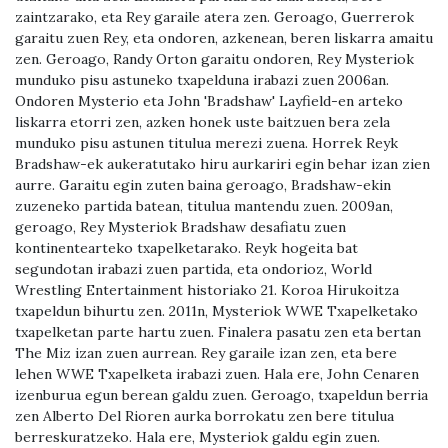
zaintzarako, eta Rey garaile atera zen. Geroago, Guerrerok
garaitu zuen Rey, eta ondoren, azkenean, beren liskarra amaitu
zen. Geroago, Randy Orton garaitu ondoren, Rey Mysteriok
munduko pisu astuneko txapelduna irabazi zuen 2006an.
Ondoren Mysterio eta John 'Bradshaw' Layfield-en arteko
liskarra etorri zen, azken honek uste baitzuen bera zela
munduko pisu astunen titulua merezi zuena. Horrek Reyk
Bradshaw-ek aukeratutako hiru aurkariri egin behar izan zien
aurre. Garaitu egin zuten baina geroago, Bradshaw-ekin
zuzeneko partida batean, titulua mantendu zuen. 2009an,
geroago, Rey Mysteriok Bradshaw desafiatu zuen
kontinentearteko txapelketarako. Reyk hogeita bat
segundotan irabazi zuen partida, eta ondorioz, World
Wrestling Entertainment historiako 21. Koroa Hirukoitza
txapeldun bihurtu zen. 2011n, Mysteriok WWE Txapelketako
txapelketan parte hartu zuen. Finalera pasatu zen eta bertan
The Miz izan zuen aurrean. Rey garaile izan zen, eta bere
lehen WWE Txapelketa irabazi zuen. Hala ere, John Cenaren
izenburua egun berean galdu zuen. Geroago, txapeldun berria
zen Alberto Del Rioren aurka borrokatu zen bere titulua
berreskuratzeko. Hala ere, Mysteriok galdu egin zuen.