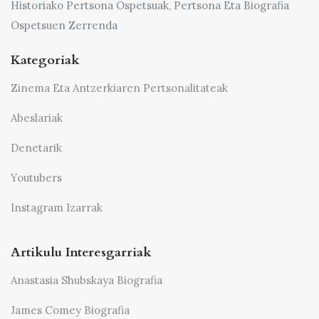
Historiako Pertsona Ospetsuak, Pertsona Eta Biografia
Ospetsuen Zerrenda
Kategoriak
Zinema Eta Antzerkiaren Pertsonalitateak
Abeslariak
Denetarik
Youtubers
Instagram Izarrak
Artikulu Interesgarriak
Anastasia Shubskaya Biografia
James Comey Biografia