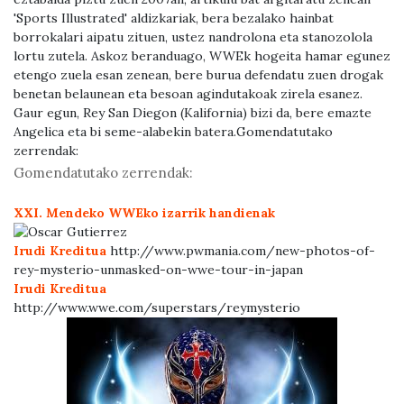
'Sports Illustrated' aldizkariak, bera bezalako hainbat
borrokalari aipatu zituen, ustez nandrolona eta stanozolola
lortu zutela. Askoz beranduago, WWEk hogeita hamar egunez
etengo zuela esan zenean, bere burua defendatu zuen drogak
benetan belaunean eta besoan agindutakoak zirela esanez.
Gaur egun, Rey San Diegon (Kalifornia) bizi da, bere emazte
Angelica eta bi seme-alabekin batera.
Gomendatutako
zerrendak:
Gomendatutako zerrendak:
XXI. Mendeko WWEko izarrik handienak
Irudi Kreditua
http://www.pwmania.com/new-photos-of-
rey-mysterio-unmasked-on-wwe-tour-in-japan
Irudi Kreditua
http://www.wwe.com/superstars/reymysterio