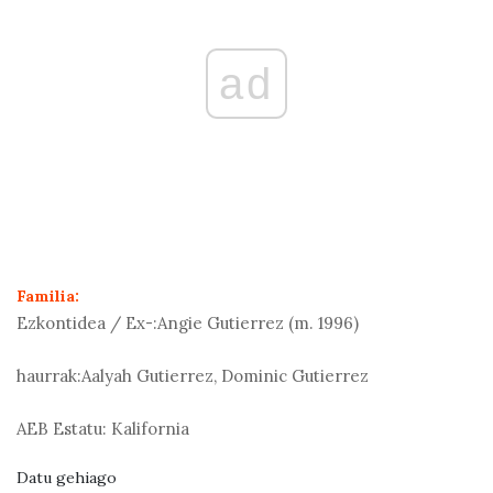
ad
Familia:
Ezkontidea / Ex-:
Angie Gutierrez (m. 1996)
haurrak:
Aalyah Gutierrez, Dominic Gutierrez
AEB Estatu:
Kalifornia
Datu gehiago