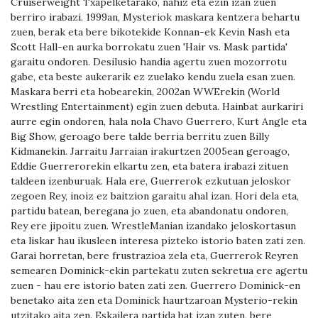
Cruiserweight Txapelketarako, nahiz eta ezin izan zuen
berriro irabazi. 1999an, Mysteriok maskara kentzera behartu
zuen, berak eta bere bikotekide Konnan-ek Kevin Nash eta
Scott Hall-en aurka borrokatu zuen 'Hair vs. Mask partida'
garaitu ondoren. Desilusio handia agertu zuen mozorrotu
gabe, eta beste aukerarik ez zuelako kendu zuela esan zuen.
Maskara berri eta hobearekin, 2002an WWErekin (World
Wrestling Entertainment) egin zuen debuta. Hainbat aurkariri
aurre egin ondoren, hala nola Chavo Guerrero, Kurt Angle eta
Big Show, geroago bere talde berria berritu zuen Billy
Kidmanekin. Jarraitu Jarraian irakurtzen 2005ean geroago,
Eddie Guerrerorekin elkartu zen, eta batera irabazi zituen
taldeen izenburuak. Hala ere, Guerrerok ezkutuan jeloskor
zegoen Rey, inoiz ez baitzion garaitu ahal izan. Hori dela eta,
partidu batean, beregana jo zuen, eta abandonatu ondoren,
Rey ere jipoitu zuen. WrestleManian izandako jeloskortasun
eta liskar hau ikusleen interesa pizteko istorio baten zati zen.
Garai horretan, bere frustrazioa zela eta, Guerrerok Reyren
semearen Dominick-ekin partekatu zuten sekretua ere agertu
zuen - hau ere istorio baten zati zen. Guerrero Dominick-en
benetako aita zen eta Dominick haurtzaroan Mysterio-rekin
utzitako aita zen. Eskailera partida bat izan zuten, bere