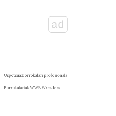
ad
Ospetsua:
Borrokalari profesionala
Borrokalariak
WWE Wrestlers