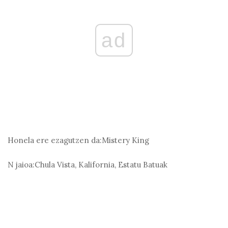
ad
Honela ere ezagutzen da:
Mistery King
N jaioa:
Chula Vista, Kalifornia, Estatu Batuak