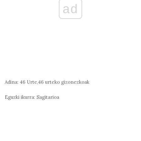
ad
Adina:
46 Urte,46 urteko gizonezkoak
Eguzki ikurra:
Sagitarioa