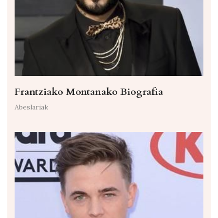
Frantziako Montanako Biografia
Abeslariak