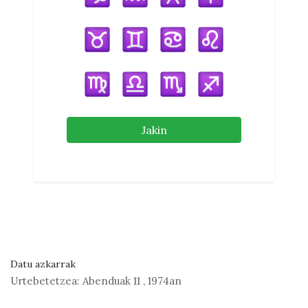
Jakin
Datu azkarrak
Urtebetetzea:
Abenduak 11
,
1974an