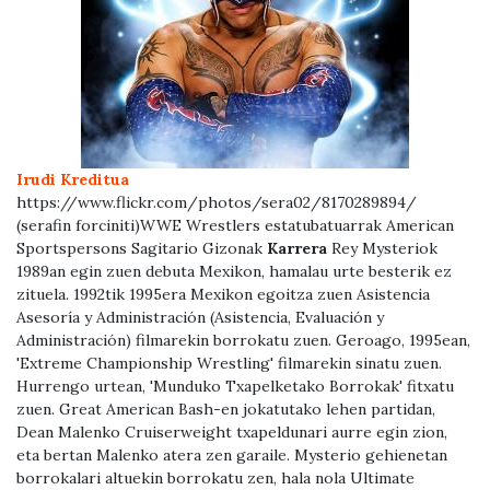
Irudi Kreditua
https://www.flickr.com/photos/sera02/8170289894/
(serafin forciniti)WWE Wrestlers estatubatuarrak American
Sportspersons Sagitario Gizonak
Karrera
Rey Mysteriok
1989an egin zuen debuta Mexikon, hamalau urte besterik ez
zituela. 1992tik 1995era Mexikon egoitza zuen Asistencia
Asesoría y Administración (Asistencia, Evaluación y
Administración) filmarekin borrokatu zuen. Geroago, 1995ean,
'Extreme Championship Wrestling' filmarekin sinatu zuen.
Hurrengo urtean, 'Munduko Txapelketako Borrokak' fitxatu
zuen. Great American Bash-en jokatutako lehen partidan,
Dean Malenko Cruiserweight txapeldunari aurre egin zion,
eta bertan Malenko atera zen garaile. Mysterio gehienetan
borrokalari altuekin borrokatu zen, hala nola Ultimate